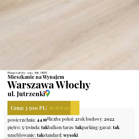
Numer oferty: 2062_858_OMW
Mieszkanie na Wynajem
Warszawa Włochy
ul. Jutrzenki
Cena: 3 500 PLN
80 PLN/m
2
2
liczba pokoi:
2
rok budowy:
2022
powierzchnia:
44 m
piętro:
5/5
winda:
tak
balkon/taras:
tak
parking/garaż:
tak
umeblowanie:
tak
standard:
wysoki