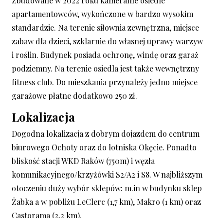
Zbudowane w 2022 roku kameralne osiedle
apartamentowców, wykończone w bardzo wysokim
standardzie. Na terenie siłownia zewnętrzna, miejsce
zabaw dla dzieci, szklarnie do własnej uprawy warzyw
i roślin. Budynek posiada ochronę, windę oraz garaż
podziemny. Na terenie osiedla jest także wewnętrzny
fitness club. Do mieszkania przynależy jedno miejsce
garażowe płatne dodatkowo 250 zł.
lokalizacja
Dogodna lokalizacja z dobrym dojazdem do centrum
biurowego Ochoty oraz do lotniska Okęcie. Ponadto
bliskość stacji WKD Raków (750m) i węzła
komunikacyjnego/krzyżówki S2/A2 i S8. W najbliższym
otoczeniu duży wybór sklepów: m.in w budynku sklep
Żabka a w pobliżu LeClerc (1,7 km), Makro (1 km) oraz
Castorama (2,2 km).