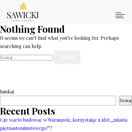
Skip
to
content
Nothing Found
Zespół
It seems we can’t find what you’re looking for. Perhaps
Usługi
searching can help.
Oferty
Szukaj:
Warto wiedzieć
Islas Canarias
Kontakt
Szukaj
Szukaj
+48 603 229 229
biuro@sawicki.waw.pl
Recent Posts
Czy warto budować w Warszawie, korzystając z idei „miasta
piętnastominutowego”?